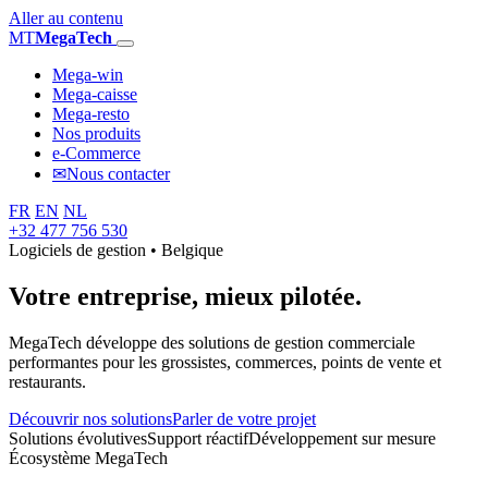
Aller au contenu
MT
MegaTech
Mega-win
Mega-caisse
Mega-resto
Nos produits
e-Commerce
✉
Nous contacter
FR
EN
NL
+32 477 756 530
Logiciels de gestion • Belgique
Votre entreprise,
mieux pilotée.
MegaTech développe des solutions de gestion commerciale
performantes pour les grossistes, commerces, points de vente et
restaurants.
Découvrir nos solutions
Parler de votre projet
Solutions évolutives
Support réactif
Développement sur mesure
Écosystème MegaTech