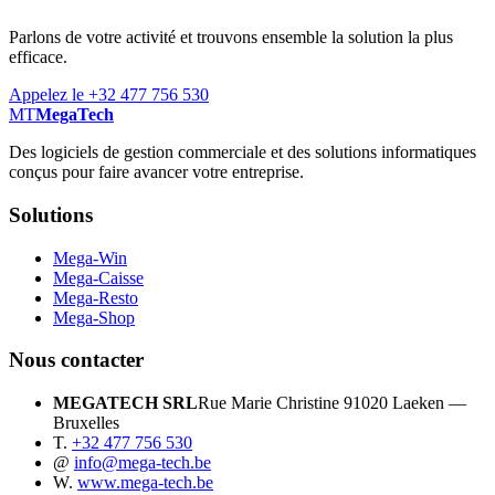
Parlons de votre activité et trouvons ensemble la solution la plus
efficace.
Appelez le +32 477 756 530
MT
MegaTech
Des logiciels de gestion commerciale et des solutions informatiques
conçus pour faire avancer votre entreprise.
Solutions
Mega-Win
Mega-Caisse
Mega-Resto
Mega-Shop
Nous contacter
MEGATECH SRL
Rue Marie Christine 9
1020 Laeken —
Bruxelles
T.
+32 477 756 530
@
info@mega-tech.be
W.
www.mega-tech.be