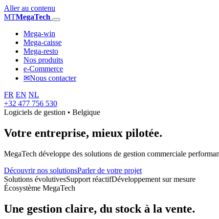
Aller au contenu
MT
MegaTech
Mega-win
Mega-caisse
Mega-resto
Nos produits
e-Commerce
✉
Nous contacter
FR
EN
NL
+32 477 756 530
Logiciels de gestion • Belgique
Votre entreprise,
mieux pilotée.
MegaTech développe des solutions de gestion commerciale performantes
Découvrir nos solutions
Parler de votre projet
Solutions évolutives
Support réactif
Développement sur mesure
Écosystème MegaTech
Une gestion claire, du stock à la vente.