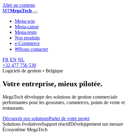
Aller au contenu
MT
MegaTech
Mega-win
Mega-caisse
Mega-resto
Nos produits
e-Commerce
✉
Nous contacter
FR
EN
NL
+32 477 756 530
Logiciels de gestion • Belgique
Votre entreprise,
mieux pilotée.
MegaTech développe des solutions de gestion commerciale
performantes pour les grossistes, commerces, points de vente et
restaurants.
Découvrir nos solutions
Parler de votre projet
Solutions évolutives
Support réactif
Développement sur mesure
Écosystème MegaTech