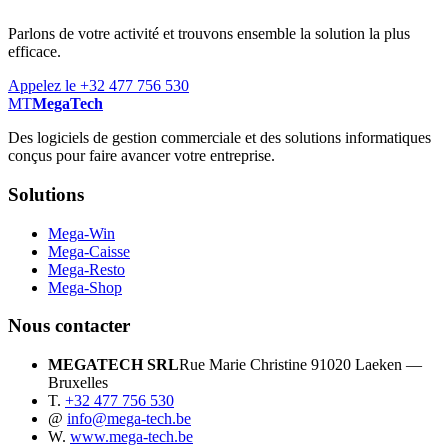
Parlons de votre activité et trouvons ensemble la solution la plus
efficace.
Appelez le +32 477 756 530
MT
MegaTech
Des logiciels de gestion commerciale et des solutions informatiques
conçus pour faire avancer votre entreprise.
Solutions
Mega-Win
Mega-Caisse
Mega-Resto
Mega-Shop
Nous contacter
MEGATECH SRL
Rue Marie Christine 9
1020 Laeken —
Bruxelles
T.
+32 477 756 530
@
info@mega-tech.be
W.
www.mega-tech.be