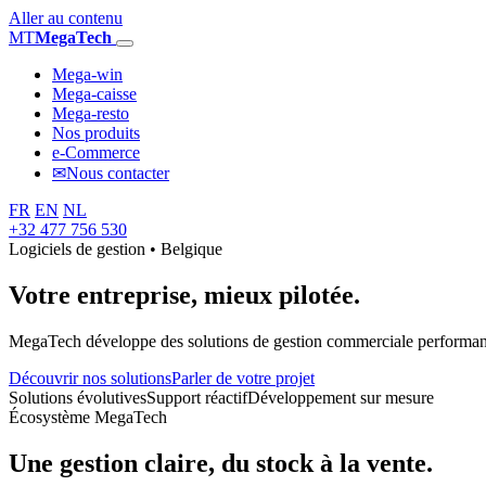
Aller au contenu
MT
MegaTech
Mega-win
Mega-caisse
Mega-resto
Nos produits
e-Commerce
✉
Nous contacter
FR
EN
NL
+32 477 756 530
Logiciels de gestion • Belgique
Votre entreprise,
mieux pilotée.
MegaTech développe des solutions de gestion commerciale performantes
Découvrir nos solutions
Parler de votre projet
Solutions évolutives
Support réactif
Développement sur mesure
Écosystème MegaTech
Une gestion claire, du stock à la vente.