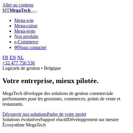
Aller au contenu
MT
MegaTech
Mega-win
Mega-caisse
Mega-resto
Nos produits
e-Commerce
✉
Nous contacter
FR
EN
NL
+32 477 756 530
Logiciels de gestion • Belgique
Votre entreprise,
mieux pilotée.
MegaTech développe des solutions de gestion commerciale
performantes pour les grossistes, commerces, points de vente et
restaurants.
Découvrir nos solutions
Parler de votre projet
Solutions évolutives
Support réactif
Développement sur mesure
Écosystème MegaTech