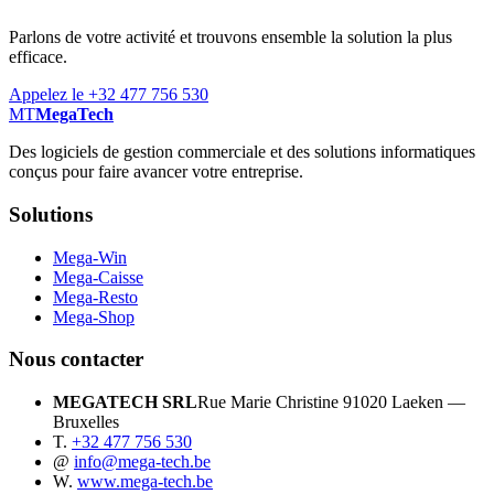
Parlons de votre activité et trouvons ensemble la solution la plus
efficace.
Appelez le +32 477 756 530
MT
MegaTech
Des logiciels de gestion commerciale et des solutions informatiques
conçus pour faire avancer votre entreprise.
Solutions
Mega-Win
Mega-Caisse
Mega-Resto
Mega-Shop
Nous contacter
MEGATECH SRL
Rue Marie Christine 9
1020 Laeken —
Bruxelles
T.
+32 477 756 530
@
info@mega-tech.be
W.
www.mega-tech.be