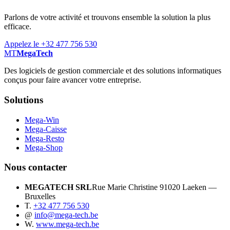
Parlons de votre activité et trouvons ensemble la solution la plus
efficace.
Appelez le +32 477 756 530
MT
MegaTech
Des logiciels de gestion commerciale et des solutions informatiques
conçus pour faire avancer votre entreprise.
Solutions
Mega-Win
Mega-Caisse
Mega-Resto
Mega-Shop
Nous contacter
MEGATECH SRL
Rue Marie Christine 9
1020 Laeken —
Bruxelles
T.
+32 477 756 530
@
info@mega-tech.be
W.
www.mega-tech.be