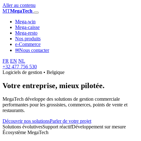
Aller au contenu
MT
MegaTech
Mega-win
Mega-caisse
Mega-resto
Nos produits
e-Commerce
✉
Nous contacter
FR
EN
NL
+32 477 756 530
Logiciels de gestion • Belgique
Votre entreprise,
mieux pilotée.
MegaTech développe des solutions de gestion commerciale
performantes pour les grossistes, commerces, points de vente et
restaurants.
Découvrir nos solutions
Parler de votre projet
Solutions évolutives
Support réactif
Développement sur mesure
Écosystème MegaTech