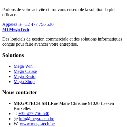
Parlons de votre activité et trouvons ensemble la solution la plus
efficace.
Appelez le +32 477 756 530
MT
MegaTech
Des logiciels de gestion commerciale et des solutions informatiques
conçus pour faire avancer votre entreprise.
Solutions
Mega-Win
Mega-Caisse
Mega-Resto
Mega-Shop
Nous contacter
MEGATECH SRL
Rue Marie Christine 9
1020 Laeken —
Bruxelles
T.
+32 477 756 530
@
info@mega-tech.be
W.
www.mega-tech.be