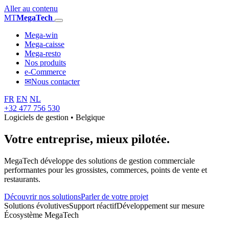
Aller au contenu
MT
MegaTech
Mega-win
Mega-caisse
Mega-resto
Nos produits
e-Commerce
✉
Nous contacter
FR
EN
NL
+32 477 756 530
Logiciels de gestion • Belgique
Votre entreprise,
mieux pilotée.
MegaTech développe des solutions de gestion commerciale
performantes pour les grossistes, commerces, points de vente et
restaurants.
Découvrir nos solutions
Parler de votre projet
Solutions évolutives
Support réactif
Développement sur mesure
Écosystème MegaTech