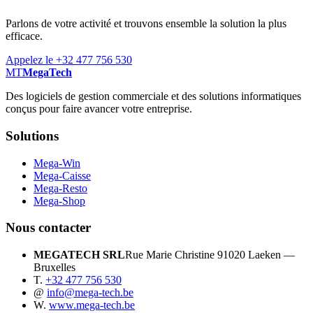
Parlons de votre activité et trouvons ensemble la solution la plus
efficace.
Appelez le +32 477 756 530
MT
MegaTech
Des logiciels de gestion commerciale et des solutions informatiques
conçus pour faire avancer votre entreprise.
Solutions
Mega-Win
Mega-Caisse
Mega-Resto
Mega-Shop
Nous contacter
MEGATECH SRL
Rue Marie Christine 9
1020 Laeken —
Bruxelles
T.
+32 477 756 530
@
info@mega-tech.be
W.
www.mega-tech.be