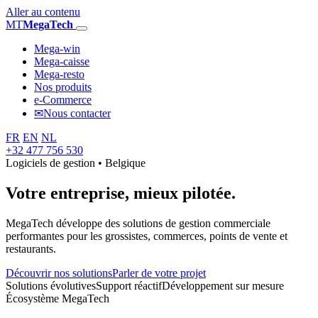
Aller au contenu
MT
MegaTech
Mega-win
Mega-caisse
Mega-resto
Nos produits
e-Commerce
✉
Nous contacter
FR
EN
NL
+32 477 756 530
Logiciels de gestion • Belgique
Votre entreprise,
mieux pilotée.
MegaTech développe des solutions de gestion commerciale
performantes pour les grossistes, commerces, points de vente et
restaurants.
Découvrir nos solutions
Parler de votre projet
Solutions évolutives
Support réactif
Développement sur mesure
Écosystème MegaTech