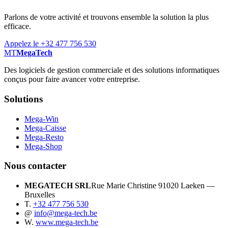
Parlons de votre activité et trouvons ensemble la solution la plus
efficace.
Appelez le +32 477 756 530
MT
MegaTech
Des logiciels de gestion commerciale et des solutions informatiques
conçus pour faire avancer votre entreprise.
Solutions
Mega-Win
Mega-Caisse
Mega-Resto
Mega-Shop
Nous contacter
MEGATECH SRL
Rue Marie Christine 9
1020 Laeken —
Bruxelles
T.
+32 477 756 530
@
info@mega-tech.be
W.
www.mega-tech.be