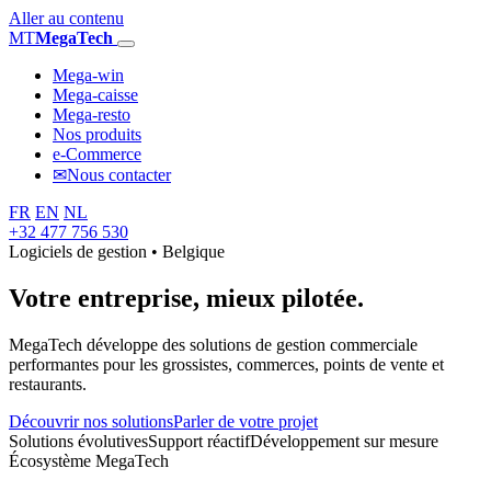
Aller au contenu
MT
MegaTech
Mega-win
Mega-caisse
Mega-resto
Nos produits
e-Commerce
✉
Nous contacter
FR
EN
NL
+32 477 756 530
Logiciels de gestion • Belgique
Votre entreprise,
mieux pilotée.
MegaTech développe des solutions de gestion commerciale
performantes pour les grossistes, commerces, points de vente et
restaurants.
Découvrir nos solutions
Parler de votre projet
Solutions évolutives
Support réactif
Développement sur mesure
Écosystème MegaTech