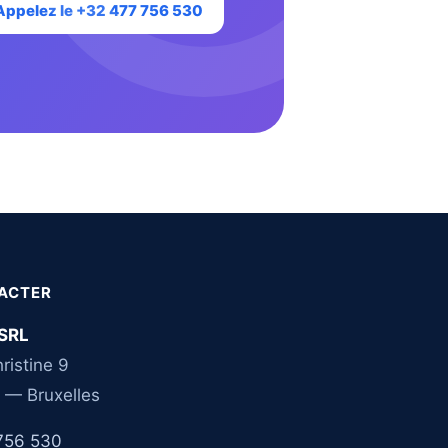
Appelez le +32 477 756 530
ACTER
SRL
ristine 9
 — Bruxelles
756 530