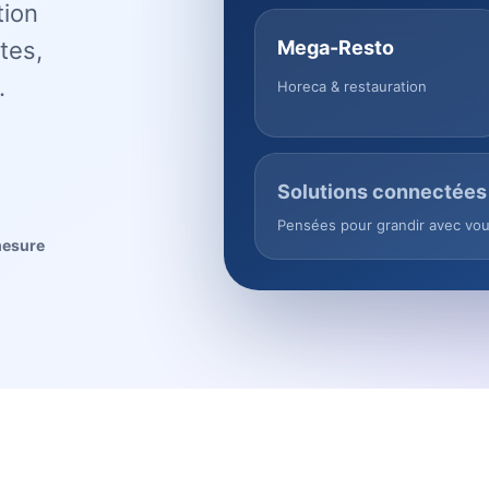
tion
tes,
Mega-Resto
.
Horeca & restauration
Solutions connectées
Pensées pour grandir avec vo
mesure