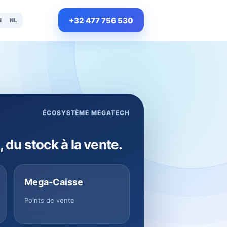
+32 477 756 530
N
NL
ÉCOSYSTÈME MEGATECH
, du stock à la vente.
Mega-Caisse
Points de vente