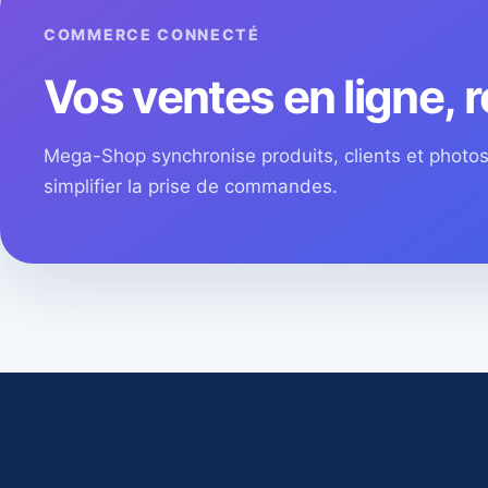
COMMERCE CONNECTÉ
Vos ventes en ligne, r
Mega-Shop synchronise produits, clients et phot
simplifier la prise de commandes.