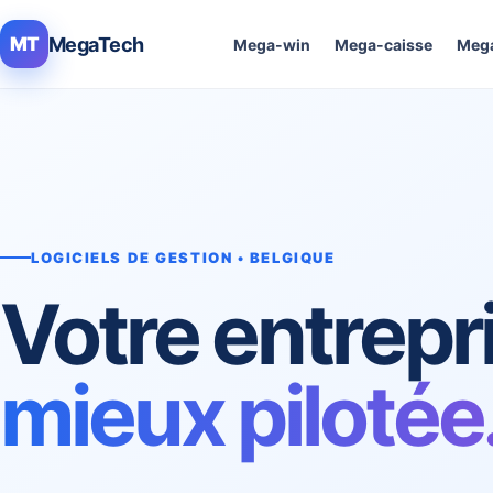
MegaTech
MT
Mega-win
Mega-caisse
Mega
LOGICIELS DE GESTION • BELGIQUE
Votre entrepr
mieux pilotée