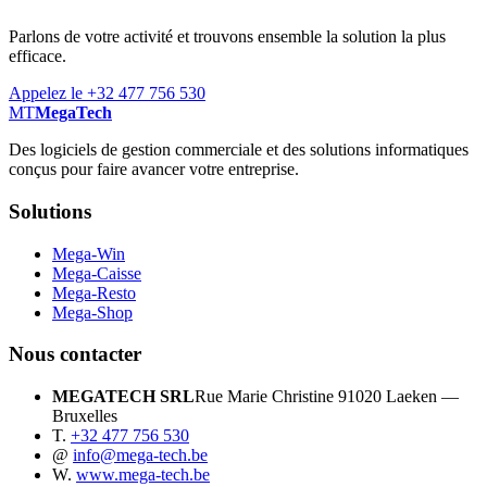
Parlons de votre activité et trouvons ensemble la solution la plus
efficace.
Appelez le +32 477 756 530
MT
MegaTech
Des logiciels de gestion commerciale et des solutions informatiques
conçus pour faire avancer votre entreprise.
Solutions
Mega-Win
Mega-Caisse
Mega-Resto
Mega-Shop
Nous contacter
MEGATECH SRL
Rue Marie Christine 9
1020 Laeken —
Bruxelles
T.
+32 477 756 530
@
info@mega-tech.be
W.
www.mega-tech.be