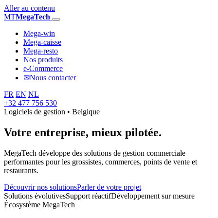
Aller au contenu
MT
MegaTech
Mega-win
Mega-caisse
Mega-resto
Nos produits
e-Commerce
✉
Nous contacter
FR
EN
NL
+32 477 756 530
Logiciels de gestion • Belgique
Votre entreprise,
mieux pilotée.
MegaTech développe des solutions de gestion commerciale
performantes pour les grossistes, commerces, points de vente et
restaurants.
Découvrir nos solutions
Parler de votre projet
Solutions évolutives
Support réactif
Développement sur mesure
Écosystème MegaTech