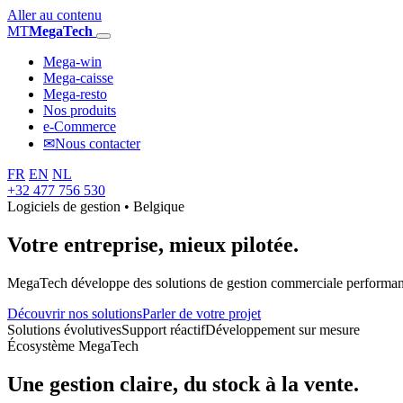
Aller au contenu
MT
MegaTech
Mega-win
Mega-caisse
Mega-resto
Nos produits
e-Commerce
✉
Nous contacter
FR
EN
NL
+32 477 756 530
Logiciels de gestion • Belgique
Votre entreprise,
mieux pilotée.
MegaTech développe des solutions de gestion commerciale performantes
Découvrir nos solutions
Parler de votre projet
Solutions évolutives
Support réactif
Développement sur mesure
Écosystème MegaTech
Une gestion claire, du stock à la vente.