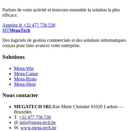
Parlons de votre activité et trouvons ensemble la solution la plus
efficace.
Appelez le +32 477 756 530
MT
MegaTech
Des logiciels de gestion commerciale et des solutions informatiques
conçus pour faire avancer votre entreprise.
Solutions
Mega-Win
Mega-Caisse
Mega-Resto
Mega-Shop
Nous contacter
MEGATECH SRL
Rue Marie Christine 9
1020 Laeken —
Bruxelles
T.
+32 477 756 530
@
info@mega-tech.be
W.
www.mega-tech.be