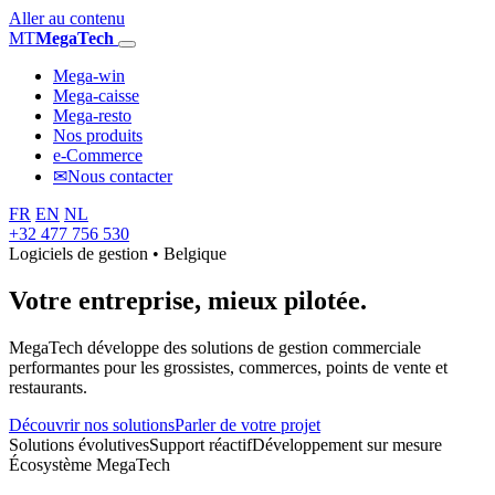
Aller au contenu
MT
MegaTech
Mega-win
Mega-caisse
Mega-resto
Nos produits
e-Commerce
✉
Nous contacter
FR
EN
NL
+32 477 756 530
Logiciels de gestion • Belgique
Votre entreprise,
mieux pilotée.
MegaTech développe des solutions de gestion commerciale
performantes pour les grossistes, commerces, points de vente et
restaurants.
Découvrir nos solutions
Parler de votre projet
Solutions évolutives
Support réactif
Développement sur mesure
Écosystème MegaTech