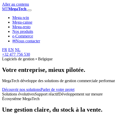
Aller au contenu
MT
MegaTech
Mega-win
Mega-caisse
Mega-resto
Nos produits
e-Commerce
✉
Nous contacter
FR
EN
NL
+32 477 756 530
Logiciels de gestion • Belgique
Votre entreprise,
mieux pilotée.
MegaTech développe des solutions de gestion commerciale performantes
Découvrir nos solutions
Parler de votre projet
Solutions évolutives
Support réactif
Développement sur mesure
Écosystème MegaTech
Une gestion claire, du stock à la vente.