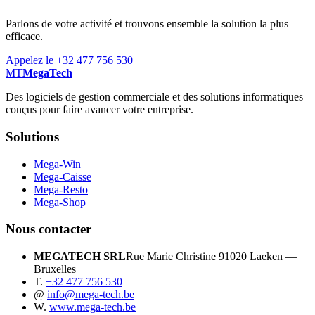
Parlons de votre activité et trouvons ensemble la solution la plus
efficace.
Appelez le +32 477 756 530
MT
MegaTech
Des logiciels de gestion commerciale et des solutions informatiques
conçus pour faire avancer votre entreprise.
Solutions
Mega-Win
Mega-Caisse
Mega-Resto
Mega-Shop
Nous contacter
MEGATECH SRL
Rue Marie Christine 9
1020 Laeken —
Bruxelles
T.
+32 477 756 530
@
info@mega-tech.be
W.
www.mega-tech.be