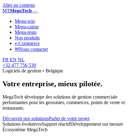
Aller au contenu
MT
MegaTech
Mega-win
Mega-caisse
Mega-resto
Nos produits
e-Commerce
✉
Nous contacter
FR
EN
NL
+32 477 756 530
Logiciels de gestion • Belgique
Votre entreprise,
mieux pilotée.
MegaTech développe des solutions de gestion commerciale
performantes pour les grossistes, commerces, points de vente et
restaurants.
Découvrir nos solutions
Parler de votre projet
Solutions évolutives
Support réactif
Développement sur mesure
Écosystème MegaTech