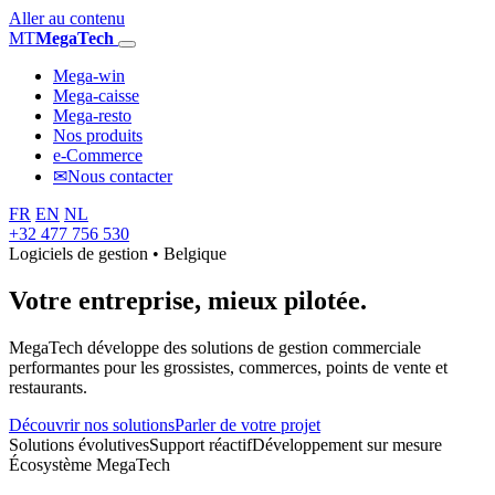
Aller au contenu
MT
MegaTech
Mega-win
Mega-caisse
Mega-resto
Nos produits
e-Commerce
✉
Nous contacter
FR
EN
NL
+32 477 756 530
Logiciels de gestion • Belgique
Votre entreprise,
mieux pilotée.
MegaTech développe des solutions de gestion commerciale
performantes pour les grossistes, commerces, points de vente et
restaurants.
Découvrir nos solutions
Parler de votre projet
Solutions évolutives
Support réactif
Développement sur mesure
Écosystème MegaTech