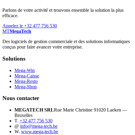
Parlons de votre activité et trouvons ensemble la solution la plus
efficace.
Appelez le +32 477 756 530
MT
MegaTech
Des logiciels de gestion commerciale et des solutions informatiques
conçus pour faire avancer votre entreprise.
Solutions
Mega-Win
Mega-Caisse
Mega-Resto
Mega-Shop
Nous contacter
MEGATECH SRL
Rue Marie Christine 9
1020 Laeken —
Bruxelles
T.
+32 477 756 530
@
info@mega-tech.be
W.
www.mega-tech.be