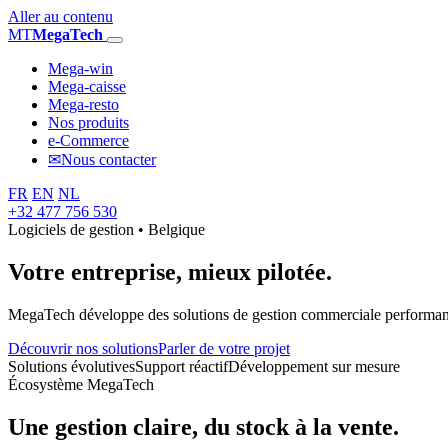
Aller au contenu
MT
MegaTech
Mega-win
Mega-caisse
Mega-resto
Nos produits
e-Commerce
✉
Nous contacter
FR
EN
NL
+32 477 756 530
Logiciels de gestion • Belgique
Votre entreprise,
mieux pilotée.
MegaTech développe des solutions de gestion commerciale performantes
Découvrir nos solutions
Parler de votre projet
Solutions évolutives
Support réactif
Développement sur mesure
Écosystème MegaTech
Une gestion claire, du stock à la vente.