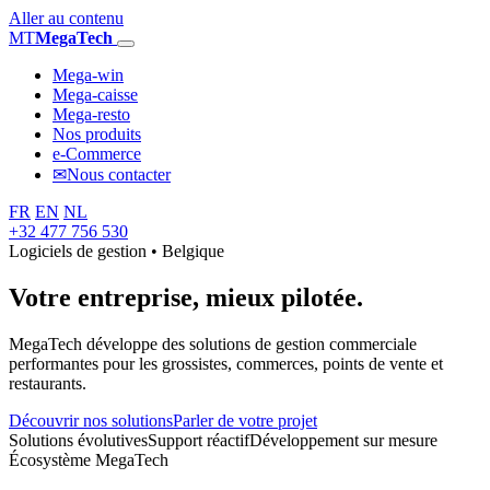
Aller au contenu
MT
MegaTech
Mega-win
Mega-caisse
Mega-resto
Nos produits
e-Commerce
✉
Nous contacter
FR
EN
NL
+32 477 756 530
Logiciels de gestion • Belgique
Votre entreprise,
mieux pilotée.
MegaTech développe des solutions de gestion commerciale
performantes pour les grossistes, commerces, points de vente et
restaurants.
Découvrir nos solutions
Parler de votre projet
Solutions évolutives
Support réactif
Développement sur mesure
Écosystème MegaTech