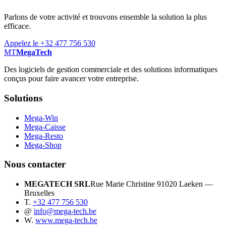
Parlons de votre activité et trouvons ensemble la solution la plus
efficace.
Appelez le +32 477 756 530
MT
MegaTech
Des logiciels de gestion commerciale et des solutions informatiques
conçus pour faire avancer votre entreprise.
Solutions
Mega-Win
Mega-Caisse
Mega-Resto
Mega-Shop
Nous contacter
MEGATECH SRL
Rue Marie Christine 9
1020 Laeken —
Bruxelles
T.
+32 477 756 530
@
info@mega-tech.be
W.
www.mega-tech.be