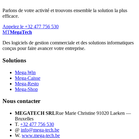
Parlons de votre activité et trouvons ensemble la solution la plus
efficace.
Appelez le +32 477 756 530
MT
MegaTech
Des logiciels de gestion commerciale et des solutions informatiques
conçus pour faire avancer votre entreprise.
Solutions
Mega-Win
Mega-Caisse
Mega-Resto
Mega-Shop
Nous contacter
MEGATECH SRL
Rue Marie Christine 9
1020 Laeken —
Bruxelles
T.
+32 477 756 530
@
info@mega-tech.be
W.
www.mega-tech.be