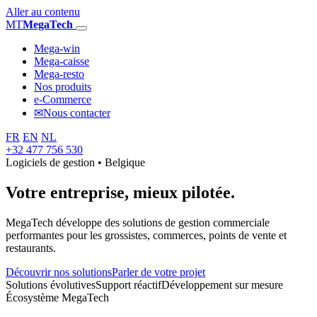
Aller au contenu
MT
MegaTech
Mega-win
Mega-caisse
Mega-resto
Nos produits
e-Commerce
✉
Nous contacter
FR
EN
NL
+32 477 756 530
Logiciels de gestion • Belgique
Votre entreprise,
mieux pilotée.
MegaTech développe des solutions de gestion commerciale
performantes pour les grossistes, commerces, points de vente et
restaurants.
Découvrir nos solutions
Parler de votre projet
Solutions évolutives
Support réactif
Développement sur mesure
Écosystème MegaTech