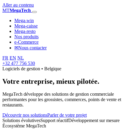
Aller au contenu
MT
MegaTech
Mega-win
Mega-caisse
Mega-resto
Nos produits
e-Commerce
✉
Nous contacter
FR
EN
NL
+32 477 756 530
Logiciels de gestion • Belgique
Votre entreprise,
mieux pilotée.
MegaTech développe des solutions de gestion commerciale
performantes pour les grossistes, commerces, points de vente et
restaurants.
Découvrir nos solutions
Parler de votre projet
Solutions évolutives
Support réactif
Développement sur mesure
Écosystème MegaTech