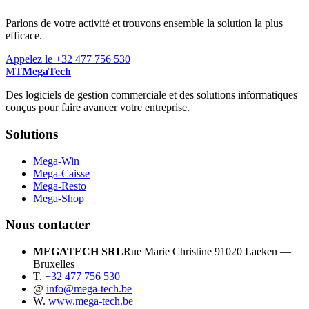
Parlons de votre activité et trouvons ensemble la solution la plus
efficace.
Appelez le +32 477 756 530
MT
MegaTech
Des logiciels de gestion commerciale et des solutions informatiques
conçus pour faire avancer votre entreprise.
Solutions
Mega-Win
Mega-Caisse
Mega-Resto
Mega-Shop
Nous contacter
MEGATECH SRL
Rue Marie Christine 9
1020 Laeken —
Bruxelles
T.
+32 477 756 530
@
info@mega-tech.be
W.
www.mega-tech.be