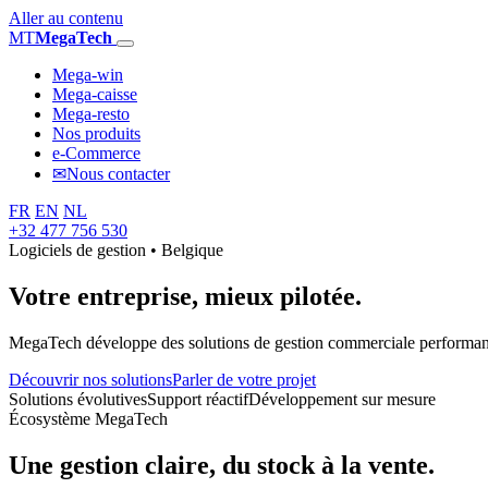
Aller au contenu
MT
MegaTech
Mega-win
Mega-caisse
Mega-resto
Nos produits
e-Commerce
✉
Nous contacter
FR
EN
NL
+32 477 756 530
Logiciels de gestion • Belgique
Votre entreprise,
mieux pilotée.
MegaTech développe des solutions de gestion commerciale performantes
Découvrir nos solutions
Parler de votre projet
Solutions évolutives
Support réactif
Développement sur mesure
Écosystème MegaTech
Une gestion claire, du stock à la vente.