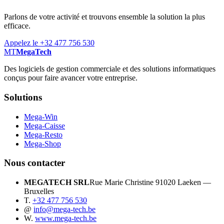
Parlons de votre activité et trouvons ensemble la solution la plus
efficace.
Appelez le +32 477 756 530
MT
MegaTech
Des logiciels de gestion commerciale et des solutions informatiques
conçus pour faire avancer votre entreprise.
Solutions
Mega-Win
Mega-Caisse
Mega-Resto
Mega-Shop
Nous contacter
MEGATECH SRL
Rue Marie Christine 9
1020 Laeken —
Bruxelles
T.
+32 477 756 530
@
info@mega-tech.be
W.
www.mega-tech.be