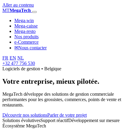
Aller au contenu
MT
MegaTech
Mega-win
Mega-caisse
Mega-resto
Nos produits
e-Commerce
✉
Nous contacter
FR
EN
NL
+32 477 756 530
Logiciels de gestion • Belgique
Votre entreprise,
mieux pilotée.
MegaTech développe des solutions de gestion commerciale
performantes pour les grossistes, commerces, points de vente et
restaurants.
Découvrir nos solutions
Parler de votre projet
Solutions évolutives
Support réactif
Développement sur mesure
Écosystème MegaTech