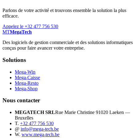
Parlons de votre activité et trouvons ensemble la solution la plus
efficace.
Appelez le +32 477 756 530
MT
MegaTech
Des logiciels de gestion commerciale et des solutions informatiques
conçus pour faire avancer votre entreprise.
Solutions
Mega-Win
Mega-Caisse
Mega-Resto
Mega-Shop
Nous contacter
MEGATECH SRL
Rue Marie Christine 9
1020 Laeken —
Bruxelles
T.
+32 477 756 530
@
info@mega-tech.be
W.
www.mega-tech.be