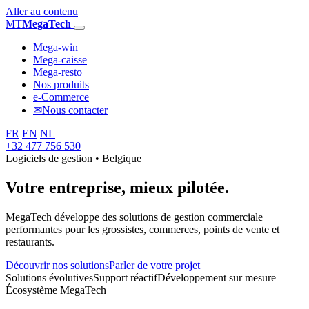
Aller au contenu
MT
MegaTech
Mega-win
Mega-caisse
Mega-resto
Nos produits
e-Commerce
✉
Nous contacter
FR
EN
NL
+32 477 756 530
Logiciels de gestion • Belgique
Votre entreprise,
mieux pilotée.
MegaTech développe des solutions de gestion commerciale
performantes pour les grossistes, commerces, points de vente et
restaurants.
Découvrir nos solutions
Parler de votre projet
Solutions évolutives
Support réactif
Développement sur mesure
Écosystème MegaTech