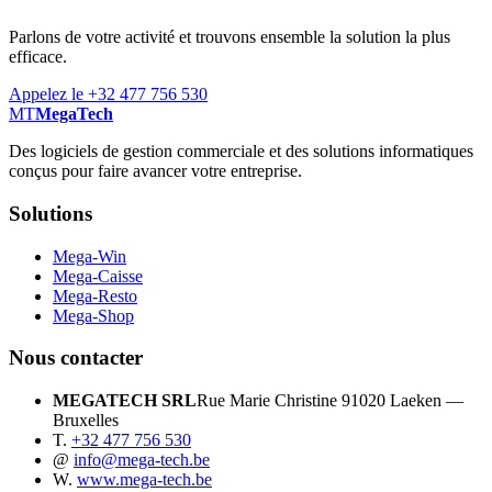
Parlons de votre activité et trouvons ensemble la solution la plus
efficace.
Appelez le +32 477 756 530
MT
MegaTech
Des logiciels de gestion commerciale et des solutions informatiques
conçus pour faire avancer votre entreprise.
Solutions
Mega-Win
Mega-Caisse
Mega-Resto
Mega-Shop
Nous contacter
MEGATECH SRL
Rue Marie Christine 9
1020 Laeken —
Bruxelles
T.
+32 477 756 530
@
info@mega-tech.be
W.
www.mega-tech.be