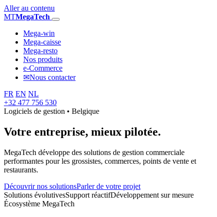
Aller au contenu
MT
MegaTech
Mega-win
Mega-caisse
Mega-resto
Nos produits
e-Commerce
✉
Nous contacter
FR
EN
NL
+32 477 756 530
Logiciels de gestion • Belgique
Votre entreprise,
mieux pilotée.
MegaTech développe des solutions de gestion commerciale
performantes pour les grossistes, commerces, points de vente et
restaurants.
Découvrir nos solutions
Parler de votre projet
Solutions évolutives
Support réactif
Développement sur mesure
Écosystème MegaTech