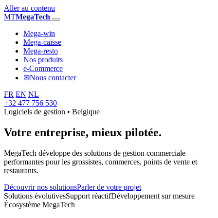
Aller au contenu
MT
MegaTech
Mega-win
Mega-caisse
Mega-resto
Nos produits
e-Commerce
✉
Nous contacter
FR
EN
NL
+32 477 756 530
Logiciels de gestion • Belgique
Votre entreprise,
mieux pilotée.
MegaTech développe des solutions de gestion commerciale
performantes pour les grossistes, commerces, points de vente et
restaurants.
Découvrir nos solutions
Parler de votre projet
Solutions évolutives
Support réactif
Développement sur mesure
Écosystème MegaTech