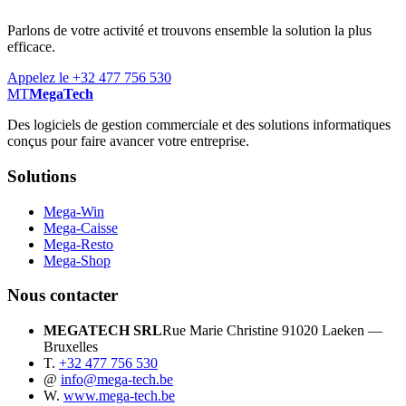
Parlons de votre activité et trouvons ensemble la solution la plus
efficace.
Appelez le +32 477 756 530
MT
MegaTech
Des logiciels de gestion commerciale et des solutions informatiques
conçus pour faire avancer votre entreprise.
Solutions
Mega-Win
Mega-Caisse
Mega-Resto
Mega-Shop
Nous contacter
MEGATECH SRL
Rue Marie Christine 9
1020 Laeken —
Bruxelles
T.
+32 477 756 530
@
info@mega-tech.be
W.
www.mega-tech.be