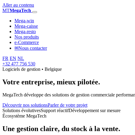
Aller au contenu
MT
MegaTech
Mega-win
Mega-caisse
Mega-resto
Nos produits
e-Commerce
✉
Nous contacter
FR
EN
NL
+32 477 756 530
Logiciels de gestion • Belgique
Votre entreprise,
mieux pilotée.
MegaTech développe des solutions de gestion commerciale performantes
Découvrir nos solutions
Parler de votre projet
Solutions évolutives
Support réactif
Développement sur mesure
Écosystème MegaTech
Une gestion claire, du stock à la vente.