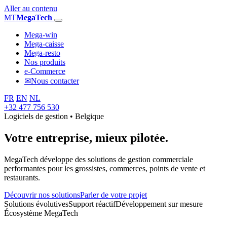
Aller au contenu
MT
MegaTech
Mega-win
Mega-caisse
Mega-resto
Nos produits
e-Commerce
✉
Nous contacter
FR
EN
NL
+32 477 756 530
Logiciels de gestion • Belgique
Votre entreprise,
mieux pilotée.
MegaTech développe des solutions de gestion commerciale
performantes pour les grossistes, commerces, points de vente et
restaurants.
Découvrir nos solutions
Parler de votre projet
Solutions évolutives
Support réactif
Développement sur mesure
Écosystème MegaTech