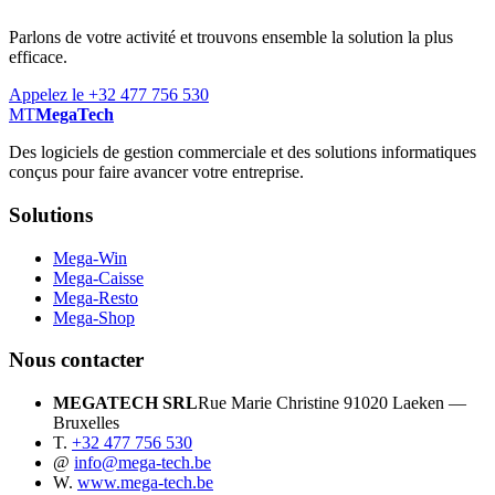
Parlons de votre activité et trouvons ensemble la solution la plus
efficace.
Appelez le +32 477 756 530
MT
MegaTech
Des logiciels de gestion commerciale et des solutions informatiques
conçus pour faire avancer votre entreprise.
Solutions
Mega-Win
Mega-Caisse
Mega-Resto
Mega-Shop
Nous contacter
MEGATECH SRL
Rue Marie Christine 9
1020 Laeken —
Bruxelles
T.
+32 477 756 530
@
info@mega-tech.be
W.
www.mega-tech.be