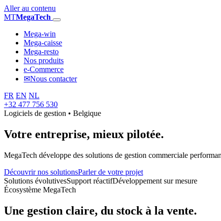
Aller au contenu
MT
MegaTech
Mega-win
Mega-caisse
Mega-resto
Nos produits
e-Commerce
✉
Nous contacter
FR
EN
NL
+32 477 756 530
Logiciels de gestion • Belgique
Votre entreprise,
mieux pilotée.
MegaTech développe des solutions de gestion commerciale performantes
Découvrir nos solutions
Parler de votre projet
Solutions évolutives
Support réactif
Développement sur mesure
Écosystème MegaTech
Une gestion claire, du stock à la vente.