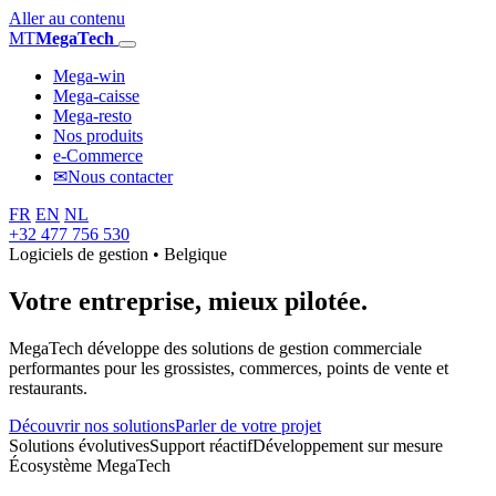
Aller au contenu
MT
MegaTech
Mega-win
Mega-caisse
Mega-resto
Nos produits
e-Commerce
✉
Nous contacter
FR
EN
NL
+32 477 756 530
Logiciels de gestion • Belgique
Votre entreprise,
mieux pilotée.
MegaTech développe des solutions de gestion commerciale
performantes pour les grossistes, commerces, points de vente et
restaurants.
Découvrir nos solutions
Parler de votre projet
Solutions évolutives
Support réactif
Développement sur mesure
Écosystème MegaTech