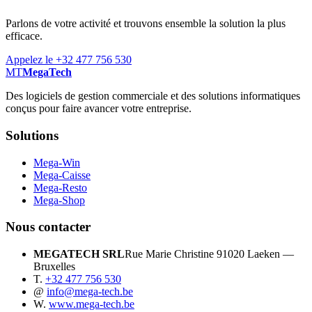
Parlons de votre activité et trouvons ensemble la solution la plus
efficace.
Appelez le +32 477 756 530
MT
MegaTech
Des logiciels de gestion commerciale et des solutions informatiques
conçus pour faire avancer votre entreprise.
Solutions
Mega-Win
Mega-Caisse
Mega-Resto
Mega-Shop
Nous contacter
MEGATECH SRL
Rue Marie Christine 9
1020 Laeken —
Bruxelles
T.
+32 477 756 530
@
info@mega-tech.be
W.
www.mega-tech.be