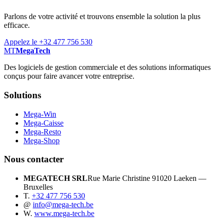
Parlons de votre activité et trouvons ensemble la solution la plus
efficace.
Appelez le +32 477 756 530
MT
MegaTech
Des logiciels de gestion commerciale et des solutions informatiques
conçus pour faire avancer votre entreprise.
Solutions
Mega-Win
Mega-Caisse
Mega-Resto
Mega-Shop
Nous contacter
MEGATECH SRL
Rue Marie Christine 9
1020 Laeken —
Bruxelles
T.
+32 477 756 530
@
info@mega-tech.be
W.
www.mega-tech.be