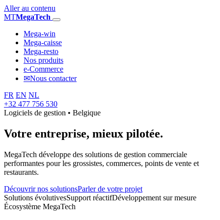
Aller au contenu
MT
MegaTech
Mega-win
Mega-caisse
Mega-resto
Nos produits
e-Commerce
✉
Nous contacter
FR
EN
NL
+32 477 756 530
Logiciels de gestion • Belgique
Votre entreprise,
mieux pilotée.
MegaTech développe des solutions de gestion commerciale
performantes pour les grossistes, commerces, points de vente et
restaurants.
Découvrir nos solutions
Parler de votre projet
Solutions évolutives
Support réactif
Développement sur mesure
Écosystème MegaTech