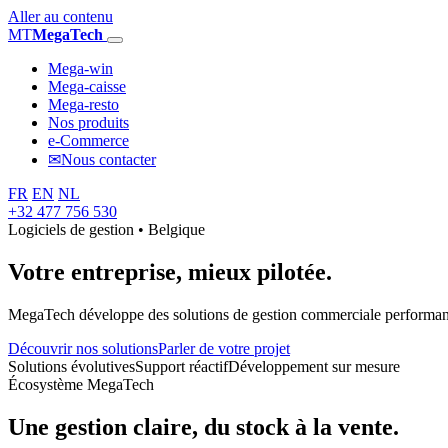
Aller au contenu
MT
MegaTech
Mega-win
Mega-caisse
Mega-resto
Nos produits
e-Commerce
✉
Nous contacter
FR
EN
NL
+32 477 756 530
Logiciels de gestion • Belgique
Votre entreprise,
mieux pilotée.
MegaTech développe des solutions de gestion commerciale performantes
Découvrir nos solutions
Parler de votre projet
Solutions évolutives
Support réactif
Développement sur mesure
Écosystème MegaTech
Une gestion claire, du stock à la vente.