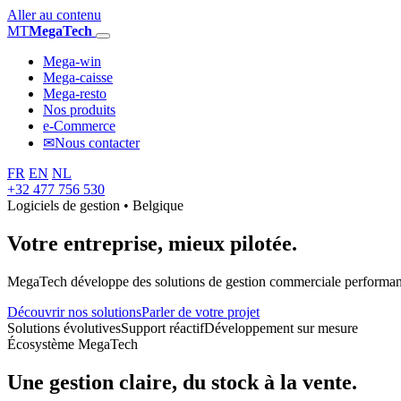
Aller au contenu
MT
MegaTech
Mega-win
Mega-caisse
Mega-resto
Nos produits
e-Commerce
✉
Nous contacter
FR
EN
NL
+32 477 756 530
Logiciels de gestion • Belgique
Votre entreprise,
mieux pilotée.
MegaTech développe des solutions de gestion commerciale performantes
Découvrir nos solutions
Parler de votre projet
Solutions évolutives
Support réactif
Développement sur mesure
Écosystème MegaTech
Une gestion claire, du stock à la vente.