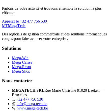
Parlons de votre activité et trouvons ensemble la solution la plus
efficace.
Appelez le +32 477 756 530
MT
MegaTech
Des logiciels de gestion commerciale et des solutions informatiques
conçus pour faire avancer votre entreprise.
Solutions
Mega-Win
Mega-Caisse
Mega-Resto
Mega-Shop
Nous contacter
MEGATECH SRL
Rue Marie Christine 9
1020 Laeken —
Bruxelles
T.
+32 477 756 530
@
info@mega-tech.be
W.
www.mega-tech.be