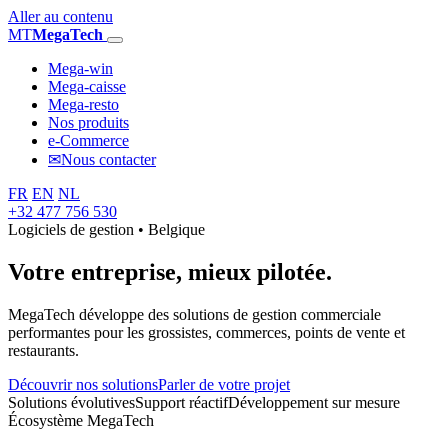
Aller au contenu
MT
MegaTech
Mega-win
Mega-caisse
Mega-resto
Nos produits
e-Commerce
✉
Nous contacter
FR
EN
NL
+32 477 756 530
Logiciels de gestion • Belgique
Votre entreprise,
mieux pilotée.
MegaTech développe des solutions de gestion commerciale
performantes pour les grossistes, commerces, points de vente et
restaurants.
Découvrir nos solutions
Parler de votre projet
Solutions évolutives
Support réactif
Développement sur mesure
Écosystème MegaTech