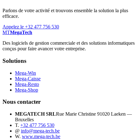
Parlons de votre activité et trouvons ensemble la solution la plus
efficace.
Appelez le +32 477 756 530
MT
MegaTech
Des logiciels de gestion commerciale et des solutions informatiques
conçus pour faire avancer votre entreprise.
Solutions
Mega-Win
Mega-Caisse
Mega-Resto
Mega-Shop
Nous contacter
MEGATECH SRL
Rue Marie Christine 9
1020 Laeken —
Bruxelles
T.
+32 477 756 530
@
info@mega-tech.be
W.
www.mega-tech.be