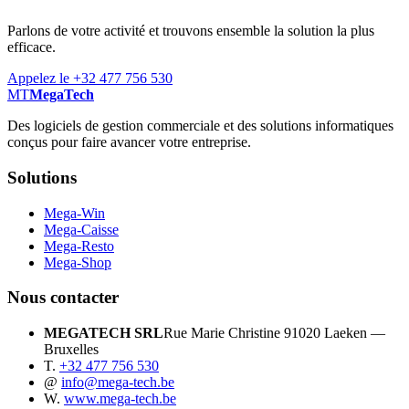
Parlons de votre activité et trouvons ensemble la solution la plus
efficace.
Appelez le +32 477 756 530
MT
MegaTech
Des logiciels de gestion commerciale et des solutions informatiques
conçus pour faire avancer votre entreprise.
Solutions
Mega-Win
Mega-Caisse
Mega-Resto
Mega-Shop
Nous contacter
MEGATECH SRL
Rue Marie Christine 9
1020 Laeken —
Bruxelles
T.
+32 477 756 530
@
info@mega-tech.be
W.
www.mega-tech.be