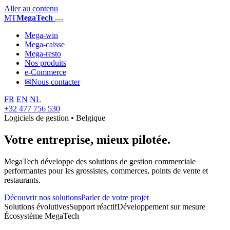
Aller au contenu
MT
MegaTech
Mega-win
Mega-caisse
Mega-resto
Nos produits
e-Commerce
✉
Nous contacter
FR
EN
NL
+32 477 756 530
Logiciels de gestion • Belgique
Votre entreprise,
mieux pilotée.
MegaTech développe des solutions de gestion commerciale
performantes pour les grossistes, commerces, points de vente et
restaurants.
Découvrir nos solutions
Parler de votre projet
Solutions évolutives
Support réactif
Développement sur mesure
Écosystème MegaTech