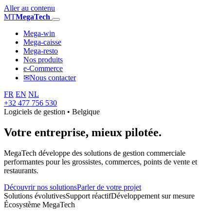
Aller au contenu
MT
MegaTech
Mega-win
Mega-caisse
Mega-resto
Nos produits
e-Commerce
✉
Nous contacter
FR
EN
NL
+32 477 756 530
Logiciels de gestion • Belgique
Votre entreprise,
mieux pilotée.
MegaTech développe des solutions de gestion commerciale
performantes pour les grossistes, commerces, points de vente et
restaurants.
Découvrir nos solutions
Parler de votre projet
Solutions évolutives
Support réactif
Développement sur mesure
Écosystème MegaTech