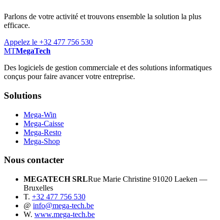
Parlons de votre activité et trouvons ensemble la solution la plus
efficace.
Appelez le +32 477 756 530
MT
MegaTech
Des logiciels de gestion commerciale et des solutions informatiques
conçus pour faire avancer votre entreprise.
Solutions
Mega-Win
Mega-Caisse
Mega-Resto
Mega-Shop
Nous contacter
MEGATECH SRL
Rue Marie Christine 9
1020 Laeken —
Bruxelles
T.
+32 477 756 530
@
info@mega-tech.be
W.
www.mega-tech.be