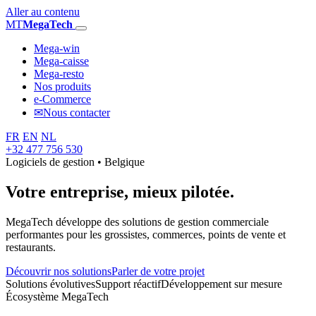
Aller au contenu
MT
MegaTech
Mega-win
Mega-caisse
Mega-resto
Nos produits
e-Commerce
✉
Nous contacter
FR
EN
NL
+32 477 756 530
Logiciels de gestion • Belgique
Votre entreprise,
mieux pilotée.
MegaTech développe des solutions de gestion commerciale
performantes pour les grossistes, commerces, points de vente et
restaurants.
Découvrir nos solutions
Parler de votre projet
Solutions évolutives
Support réactif
Développement sur mesure
Écosystème MegaTech