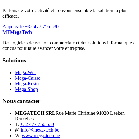
Parlons de votre activité et trouvons ensemble la solution la plus
efficace.
Appelez le +32 477 756 530
MT
MegaTech
Des logiciels de gestion commerciale et des solutions informatiques
conçus pour faire avancer votre entreprise.
Solutions
Mega-Win
Mega-Caisse
Mega-Resto
Mega-Shop
Nous contacter
MEGATECH SRL
Rue Marie Christine 9
1020 Laeken —
Bruxelles
T.
+32 477 756 530
@
info@mega-tech.be
W.
www.mega-tech.be