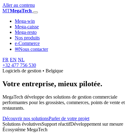
Aller au contenu
MT
MegaTech
Mega-win
Mega-caisse
Mega-resto
Nos produits
e-Commerce
✉
Nous contacter
FR
EN
NL
+32 477 756 530
Logiciels de gestion • Belgique
Votre entreprise,
mieux pilotée.
MegaTech développe des solutions de gestion commerciale
performantes pour les grossistes, commerces, points de vente et
restaurants.
Découvrir nos solutions
Parler de votre projet
Solutions évolutives
Support réactif
Développement sur mesure
Écosystème MegaTech