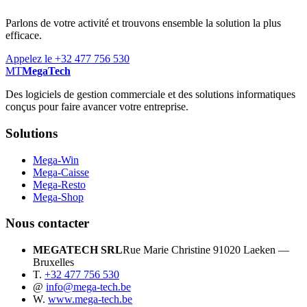
Parlons de votre activité et trouvons ensemble la solution la plus
efficace.
Appelez le +32 477 756 530
MT
MegaTech
Des logiciels de gestion commerciale et des solutions informatiques
conçus pour faire avancer votre entreprise.
Solutions
Mega-Win
Mega-Caisse
Mega-Resto
Mega-Shop
Nous contacter
MEGATECH SRL
Rue Marie Christine 9
1020 Laeken —
Bruxelles
T.
+32 477 756 530
@
info@mega-tech.be
W.
www.mega-tech.be