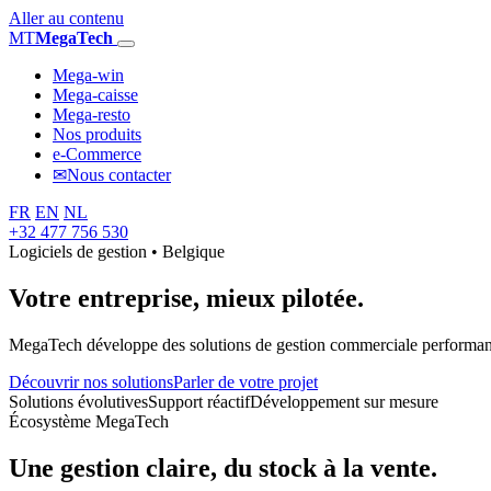
Aller au contenu
MT
MegaTech
Mega-win
Mega-caisse
Mega-resto
Nos produits
e-Commerce
✉
Nous contacter
FR
EN
NL
+32 477 756 530
Logiciels de gestion • Belgique
Votre entreprise,
mieux pilotée.
MegaTech développe des solutions de gestion commerciale performantes
Découvrir nos solutions
Parler de votre projet
Solutions évolutives
Support réactif
Développement sur mesure
Écosystème MegaTech
Une gestion claire, du stock à la vente.