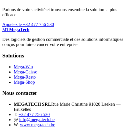
Parlons de votre activité et trouvons ensemble la solution la plus
efficace.
Appelez le +32 477 756 530
MT
MegaTech
Des logiciels de gestion commerciale et des solutions informatiques
conçus pour faire avancer votre entreprise.
Solutions
Mega-Win
Mega-Caisse
Mega-Resto
Mega-Shop
Nous contacter
MEGATECH SRL
Rue Marie Christine 9
1020 Laeken —
Bruxelles
T.
+32 477 756 530
@
info@mega-tech.be
W.
www.mega-tech.be