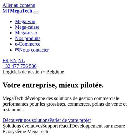
Aller au contenu
MT
MegaTech
Mega-win
Mega-caisse
Mega-resto
Nos produits
e-Commerce
✉
Nous contacter
FR
EN
NL
+32 477 756 530
Logiciels de gestion • Belgique
Votre entreprise,
mieux pilotée.
MegaTech développe des solutions de gestion commerciale
performantes pour les grossistes, commerces, points de vente et
restaurants.
Découvrir nos solutions
Parler de votre projet
Solutions évolutives
Support réactif
Développement sur mesure
Écosystème MegaTech