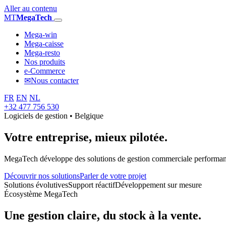
Aller au contenu
MT
MegaTech
Mega-win
Mega-caisse
Mega-resto
Nos produits
e-Commerce
✉
Nous contacter
FR
EN
NL
+32 477 756 530
Logiciels de gestion • Belgique
Votre entreprise,
mieux pilotée.
MegaTech développe des solutions de gestion commerciale performantes
Découvrir nos solutions
Parler de votre projet
Solutions évolutives
Support réactif
Développement sur mesure
Écosystème MegaTech
Une gestion claire, du stock à la vente.