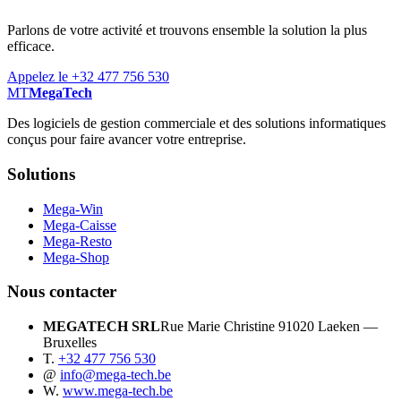
Parlons de votre activité et trouvons ensemble la solution la plus
efficace.
Appelez le +32 477 756 530
MT
MegaTech
Des logiciels de gestion commerciale et des solutions informatiques
conçus pour faire avancer votre entreprise.
Solutions
Mega-Win
Mega-Caisse
Mega-Resto
Mega-Shop
Nous contacter
MEGATECH SRL
Rue Marie Christine 9
1020 Laeken —
Bruxelles
T.
+32 477 756 530
@
info@mega-tech.be
W.
www.mega-tech.be