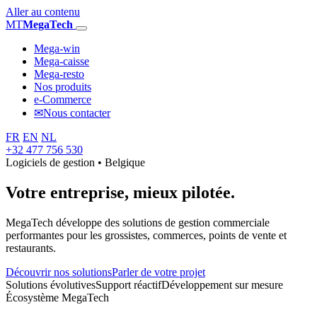
Aller au contenu
MT
MegaTech
Mega-win
Mega-caisse
Mega-resto
Nos produits
e-Commerce
✉
Nous contacter
FR
EN
NL
+32 477 756 530
Logiciels de gestion • Belgique
Votre entreprise,
mieux pilotée.
MegaTech développe des solutions de gestion commerciale
performantes pour les grossistes, commerces, points de vente et
restaurants.
Découvrir nos solutions
Parler de votre projet
Solutions évolutives
Support réactif
Développement sur mesure
Écosystème MegaTech