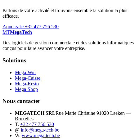
Parlons de votre activité et trouvons ensemble la solution la plus
efficace.
Appelez le +32 477 756 530
MT
MegaTech
Des logiciels de gestion commerciale et des solutions informatiques
conçus pour faire avancer votre entreprise.
Solutions
Mega-Win
Mega-Caisse
Mega-Resto
Mega-Shop
Nous contacter
MEGATECH SRL
Rue Marie Christine 9
1020 Laeken —
Bruxelles
T.
+32 477 756 530
@
info@mega-tech.be
W.
www.mega-tech.be