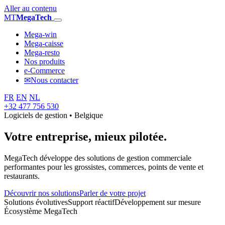
Aller au contenu
MT
MegaTech
Mega-win
Mega-caisse
Mega-resto
Nos produits
e-Commerce
✉
Nous contacter
FR
EN
NL
+32 477 756 530
Logiciels de gestion • Belgique
Votre entreprise,
mieux pilotée.
MegaTech développe des solutions de gestion commerciale
performantes pour les grossistes, commerces, points de vente et
restaurants.
Découvrir nos solutions
Parler de votre projet
Solutions évolutives
Support réactif
Développement sur mesure
Écosystème MegaTech