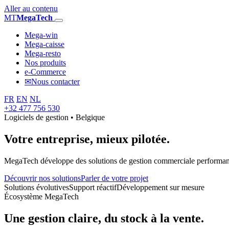
Aller au contenu
MT
MegaTech
Mega-win
Mega-caisse
Mega-resto
Nos produits
e-Commerce
✉
Nous contacter
FR
EN
NL
+32 477 756 530
Logiciels de gestion • Belgique
Votre entreprise,
mieux pilotée.
MegaTech développe des solutions de gestion commerciale performantes
Découvrir nos solutions
Parler de votre projet
Solutions évolutives
Support réactif
Développement sur mesure
Écosystème MegaTech
Une gestion claire, du stock à la vente.