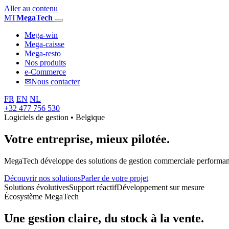
Aller au contenu
MT
MegaTech
Mega-win
Mega-caisse
Mega-resto
Nos produits
e-Commerce
✉
Nous contacter
FR
EN
NL
+32 477 756 530
Logiciels de gestion • Belgique
Votre entreprise,
mieux pilotée.
MegaTech développe des solutions de gestion commerciale performantes
Découvrir nos solutions
Parler de votre projet
Solutions évolutives
Support réactif
Développement sur mesure
Écosystème MegaTech
Une gestion claire, du stock à la vente.