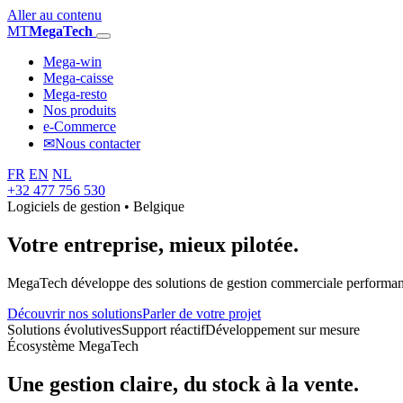
Aller au contenu
MT
MegaTech
Mega-win
Mega-caisse
Mega-resto
Nos produits
e-Commerce
✉
Nous contacter
FR
EN
NL
+32 477 756 530
Logiciels de gestion • Belgique
Votre entreprise,
mieux pilotée.
MegaTech développe des solutions de gestion commerciale performantes
Découvrir nos solutions
Parler de votre projet
Solutions évolutives
Support réactif
Développement sur mesure
Écosystème MegaTech
Une gestion claire, du stock à la vente.