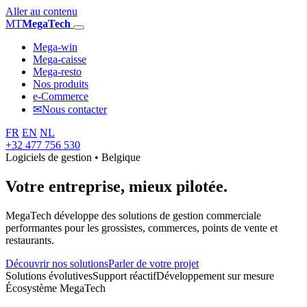
Aller au contenu
MT
MegaTech
Mega-win
Mega-caisse
Mega-resto
Nos produits
e-Commerce
✉
Nous contacter
FR
EN
NL
+32 477 756 530
Logiciels de gestion • Belgique
Votre entreprise,
mieux pilotée.
MegaTech développe des solutions de gestion commerciale
performantes pour les grossistes, commerces, points de vente et
restaurants.
Découvrir nos solutions
Parler de votre projet
Solutions évolutives
Support réactif
Développement sur mesure
Écosystème MegaTech