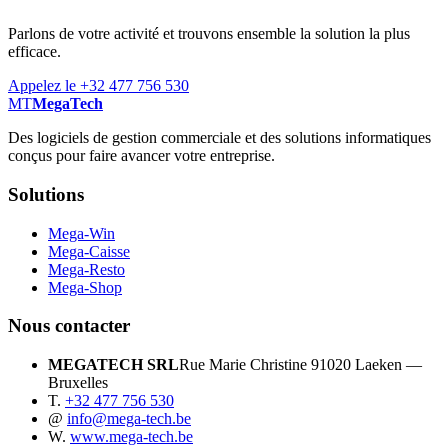
Parlons de votre activité et trouvons ensemble la solution la plus
efficace.
Appelez le +32 477 756 530
MT
MegaTech
Des logiciels de gestion commerciale et des solutions informatiques
conçus pour faire avancer votre entreprise.
Solutions
Mega-Win
Mega-Caisse
Mega-Resto
Mega-Shop
Nous contacter
MEGATECH SRL
Rue Marie Christine 9
1020 Laeken —
Bruxelles
T.
+32 477 756 530
@
info@mega-tech.be
W.
www.mega-tech.be