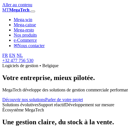
Aller au contenu
MT
MegaTech
Mega-win
Mega-caisse
Mega-resto
Nos produits
e-Commerce
✉
Nous contacter
FR
EN
NL
+32 477 756 530
Logiciels de gestion • Belgique
Votre entreprise,
mieux pilotée.
MegaTech développe des solutions de gestion commerciale performantes
Découvrir nos solutions
Parler de votre projet
Solutions évolutives
Support réactif
Développement sur mesure
Écosystème MegaTech
Une gestion claire, du stock à la vente.