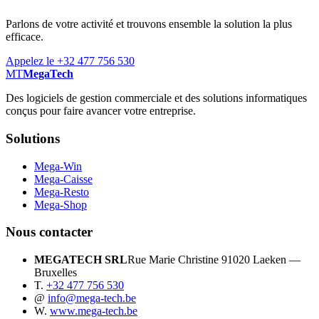
Parlons de votre activité et trouvons ensemble la solution la plus
efficace.
Appelez le +32 477 756 530
MT
MegaTech
Des logiciels de gestion commerciale et des solutions informatiques
conçus pour faire avancer votre entreprise.
Solutions
Mega-Win
Mega-Caisse
Mega-Resto
Mega-Shop
Nous contacter
MEGATECH SRL
Rue Marie Christine 9
1020 Laeken —
Bruxelles
T.
+32 477 756 530
@
info@mega-tech.be
W.
www.mega-tech.be