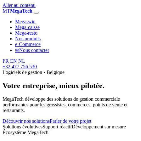
Aller au contenu
MT
MegaTech
Mega-win
Mega-caisse
Mega-resto
Nos produits
e-Commerce
✉
Nous contacter
FR
EN
NL
+32 477 756 530
Logiciels de gestion • Belgique
Votre entreprise,
mieux pilotée.
MegaTech développe des solutions de gestion commerciale
performantes pour les grossistes, commerces, points de vente et
restaurants.
Découvrir nos solutions
Parler de votre projet
Solutions évolutives
Support réactif
Développement sur mesure
Écosystème MegaTech