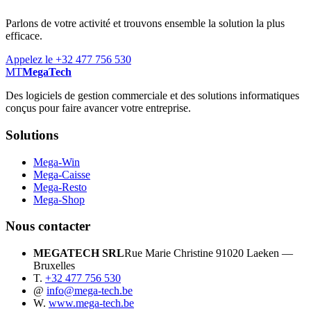
Parlons de votre activité et trouvons ensemble la solution la plus
efficace.
Appelez le +32 477 756 530
MT
MegaTech
Des logiciels de gestion commerciale et des solutions informatiques
conçus pour faire avancer votre entreprise.
Solutions
Mega-Win
Mega-Caisse
Mega-Resto
Mega-Shop
Nous contacter
MEGATECH SRL
Rue Marie Christine 9
1020 Laeken —
Bruxelles
T.
+32 477 756 530
@
info@mega-tech.be
W.
www.mega-tech.be