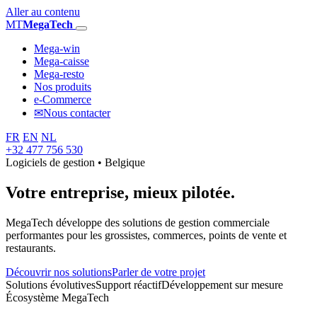
Aller au contenu
MT
MegaTech
Mega-win
Mega-caisse
Mega-resto
Nos produits
e-Commerce
✉
Nous contacter
FR
EN
NL
+32 477 756 530
Logiciels de gestion • Belgique
Votre entreprise,
mieux pilotée.
MegaTech développe des solutions de gestion commerciale
performantes pour les grossistes, commerces, points de vente et
restaurants.
Découvrir nos solutions
Parler de votre projet
Solutions évolutives
Support réactif
Développement sur mesure
Écosystème MegaTech